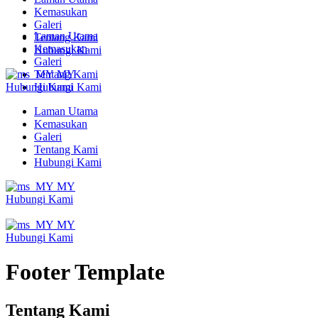
Kemasukan
Galeri
Laman Utama
Tentang Kami
Kemasukan
Hubungi Kami
Galeri
Tentang Kami
MY
Hubungi Kami
Hubungi Kami
Laman Utama
Kemasukan
Galeri
Tentang Kami
Hubungi Kami
MY
Hubungi Kami
MY
Hubungi Kami
Footer Template
Tentang Kami